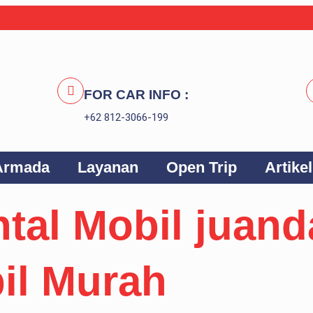
FOR CAR INFO :
+62 812-3066-199
Armada
Layanan
Open Trip
Artikel
tal Mobil juand
il Murah