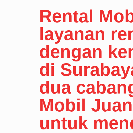
Rental Mob
layanan re
dengan ke
di Surabay
dua cabang 
Mobil Jua
untuk men