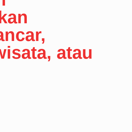
ikan
ancar,
wisata, atau