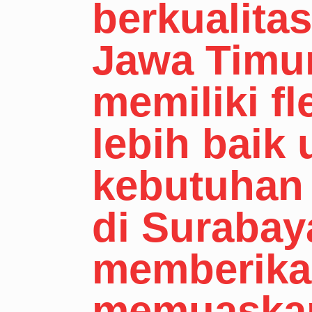
berkualitas
Jawa Timur
memiliki fl
lebih baik
kebutuhan 
di Surabay
memberika
memuaskan