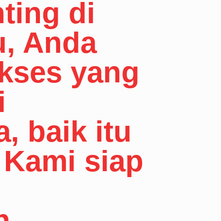
ting di
u, Anda
 akses yang
i
, baik itu
 Kami siap
n