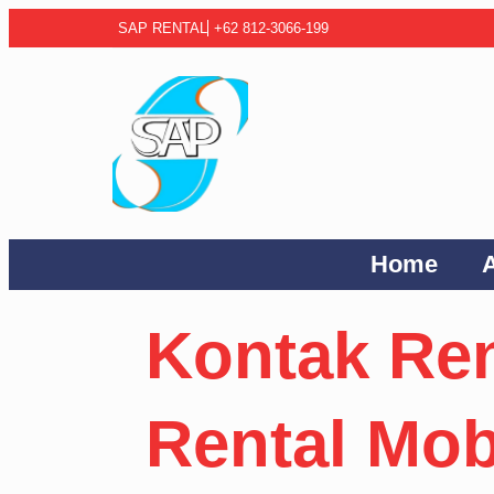
SAP RENTAL
+62 812-3066-199
Home
Kontak Ren
Rental Mob