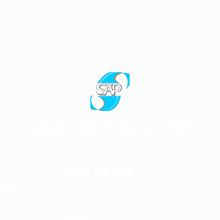
Samatra Adi Prakarsa | SAP
G
LINK CEPAT
AYA
an Asri
Layanan
9
Armada