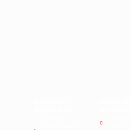
CABANG
CABAN
SIDOARJO
SURAB
Gg. Mandala
Jln. Medok
No.F1/15, Sedati
Tengah Q 