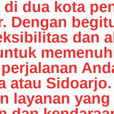
 di dua kota pen
. Dengan begit
eksibilitas dan
 untuk memenuh
perjalanan Anda
a atau Sidoarjo.
n layanan yang
 dan kendaraa