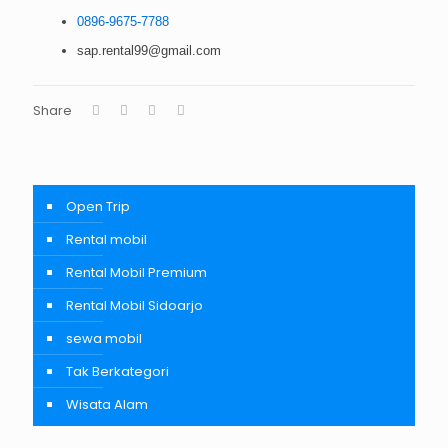
0896-9675-7788
sap.rental99@gmail.com
Share
Open Trip
Rental mobil
Rental Mobil Premium
Rental Mobil Sidoarjo
sewa mobil
Tak Berkategori
Wisata Alam