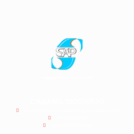
Samatra Adi Prakarsa | SAP
CABANG SIDOARJO
Gg. Mandala No.F1/15, Sedati Gede, Kab. Sidoarjo, Jatim
+62 812-3066-199
sap.rental99@gmail.com