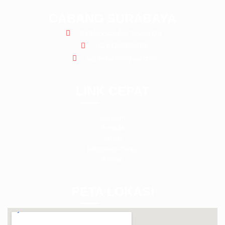
CABANG SURABAYA
Jln. Medokan Asri Tengah Q 9
+62 812-3066-199
sap.rental99@gmail.com
LINK CEPAT
Layanan
Armada
Artikel
Kebijakan Privasi
Kontak
PETA LOKASI