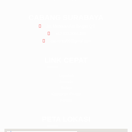
CABANG SURABAYA
Jln. Medokan Asri Tengah Q 9
+62 812-3066-199
sap.rental99@gmail.com
LINK CEPAT
Layanan
Armada
Artikel
Kebijakan Privasi
Kontak
PETA LOKASI