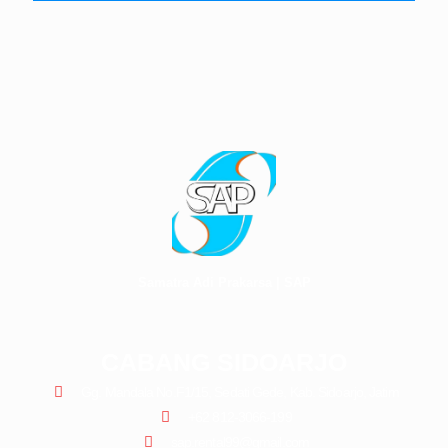
Samatra Adi Prakarsa | SAP
CABANG SIDOARJO
Gg. Mandala No.F1/15, Sedati Gede, Kab. Sidoarjo, Jatim
+62 812-3066-199
sap.rental99@gmail.com