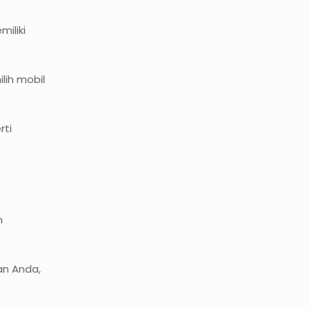
iliki
lih mobil
rti
n
an Anda,