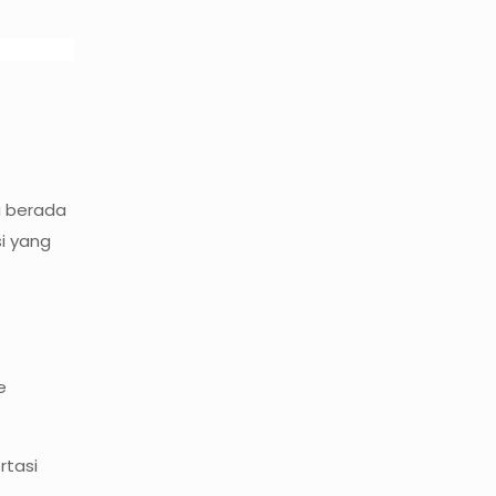
a berada
i yang
e
rtasi