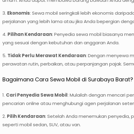
umum. Anda dapat membawa barang bawaan Anda dengan
3.
Ekonomis
: Sewa mobil seringkali lebih ekonomis daripa
perjalanan yang lebih lama atau jika Anda bepergian deng
4.
Pilihan Kendaraan
: Penyedia sewa mobil biasanya memil
yang sesuai dengan kebutuhan dan anggaran Anda.
5.
Tidak Perlu Merawat Kendaraan
: Dengan menyewa mob
perawatan rutin, perbaikan, atau perpanjangan pajak. Se
Bagaimana Cara Sewa Mobil di Surabaya Barat?
1.
Cari Penyedia Sewa Mobil
: Mulailah dengan mencari p
pencarian online atau menghubungi agen perjalanan sete
2.
Pilih Kendaraan
: Setelah Anda menemukan penyedia, pi
seperti mobil sedan, SUV, atau van.