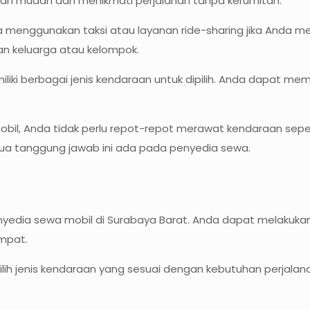
 mudah dan menikmati perjalanan tanpa kerumitan.
da menggunakan taksi atau layanan ride-sharing jika Anda mem
an keluarga atau kelompok.
iki berbagai jenis kendaraan untuk dipilih. Anda dapat memi
il, Anda tidak perlu repot-repot merawat kendaraan sepe
mua tanggung jawab ini ada pada penyedia sewa.
enyedia sewa mobil di Surabaya Barat. Anda dapat melakuka
mpat.
lih jenis kendaraan yang sesuai dengan kebutuhan perjalan